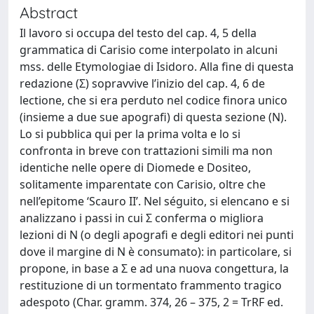
Abstract
Il lavoro si occupa del testo del cap. 4, 5 della
grammatica di Carisio come interpolato in alcuni
mss. delle Etymologiae di Isidoro. Alla fine di questa
redazione (Σ) sopravvive l’inizio del cap. 4, 6 de
lectione, che si era perduto nel codice finora unico
(insieme a due sue apografi) di questa sezione (N).
Lo si pubblica qui per la prima volta e lo si
confronta in breve con trattazioni simili ma non
identiche nelle opere di Diomede e Dositeo,
solitamente imparentate con Carisio, oltre che
nell’epitome ‘Scauro II’. Nel séguito, si elencano e si
analizzano i passi in cui Σ conferma o migliora
lezioni di N (o degli apografi e degli editori nei punti
dove il margine di N è consumato): in particolare, si
propone, in base a Σ e ad una nuova congettura, la
restituzione di un tormentato frammento tragico
adespoto (Char. gramm. 374, 26 – 375, 2 = TrRF ed.