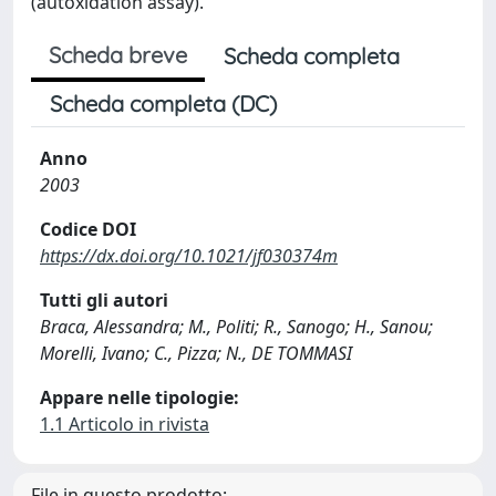
(autoxidation assay).
Scheda breve
Scheda completa
Scheda completa (DC)
Anno
2003
Codice DOI
https://dx.doi.org/10.1021/jf030374m
Tutti gli autori
Braca, Alessandra; M., Politi; R., Sanogo; H., Sanou;
Morelli, Ivano; C., Pizza; N., DE TOMMASI
Appare nelle tipologie:
1.1 Articolo in rivista
File in questo prodotto: