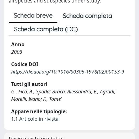
all species and subspecies under study.
Scheda breve
Scheda completa
Scheda completa (DC)
Anno
2003
Codice DOI
https://dx.doi.org/10.1016/S0305-1978(02)00153-9
Tutti gli autori
G., Fico; A., Spada; Braca, Alessandra; E., Agradi;
Morelli, Ivano; F., Tome'
Appare nelle tipologie:
1.1 Articolo in rivista
File in questo prodotto: