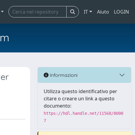
IT
Aiuto
LOGIN
em
ter
Informazioni
Utilizza questo identificativo per
citare o creare un link a questo
documento:
https://hdl.handle.net/11568/8000
7