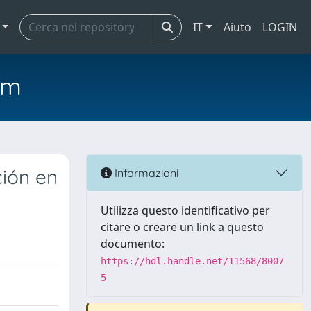
IT
Aiuto
LOGIN
em
ción en
Informazioni
Utilizza questo identificativo per
citare o creare un link a questo
documento:
https://hdl.handle.net/11568/8007
5