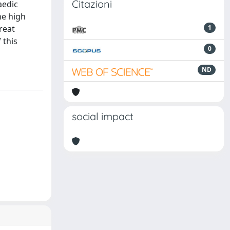
Citazioni
aedic
he high
reat
1
 this
0
ND
social impact