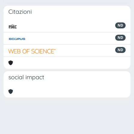
Citazioni
ND
ND
ND
social impact