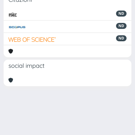
ND
ND
ND
social impact
Powered by
IRIS
-
about IRIS
-