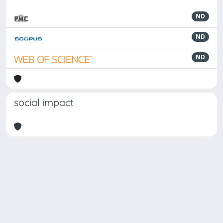
ND
ND
ND
social impact
Powered by
IRIS
-
about IRIS
-
Utilizzo dei cookie
Copyright © 2026