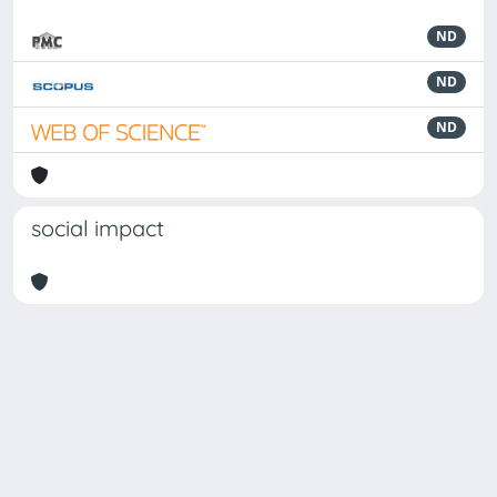
ND
ND
ND
social impact
Powered by
IRIS
-
about IRIS
-
Utilizzo dei cookie
Copyright © 2026