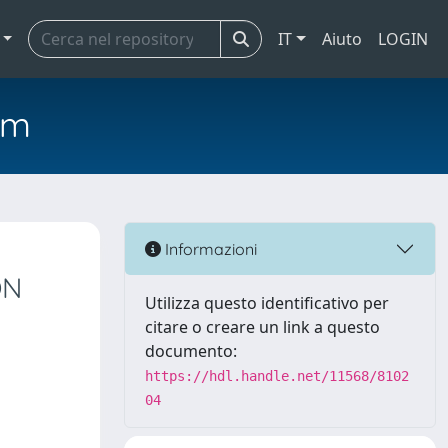
IT
Aiuto
LOGIN
em
Informazioni
ON
Utilizza questo identificativo per
citare o creare un link a questo
documento:
https://hdl.handle.net/11568/8102
04