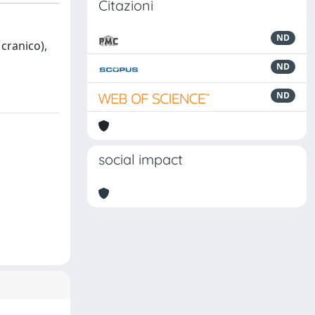
Citazioni
ND
cranico),
ND
ND
social impact