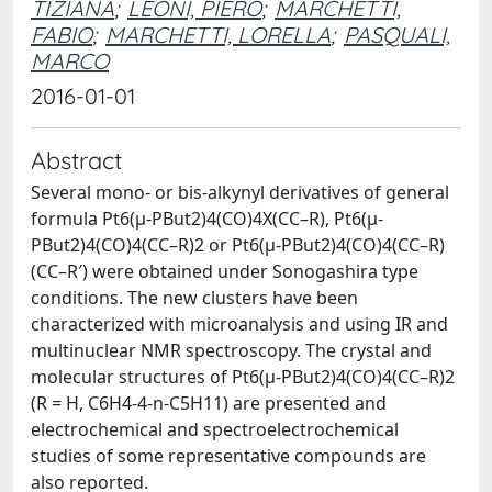
TIZIANA
;
LEONI, PIERO
;
MARCHETTI,
FABIO
;
MARCHETTI, LORELLA
;
PASQUALI,
MARCO
2016-01-01
Abstract
Several mono- or bis-alkynyl derivatives of general
formula Pt6(μ-PBut2)4(CO)4X(CC–R), Pt6(μ-
PBut2)4(CO)4(CC–R)2 or Pt6(μ-PBut2)4(CO)4(CC–R)
(CC–R′) were obtained under Sonogashira type
conditions. The new clusters have been
characterized with microanalysis and using IR and
multinuclear NMR spectroscopy. The crystal and
molecular structures of Pt6(μ-PBut2)4(CO)4(CC–R)2
(R = H, C6H4-4-n-C5H11) are presented and
electrochemical and spectroelectrochemical
studies of some representative compounds are
also reported.