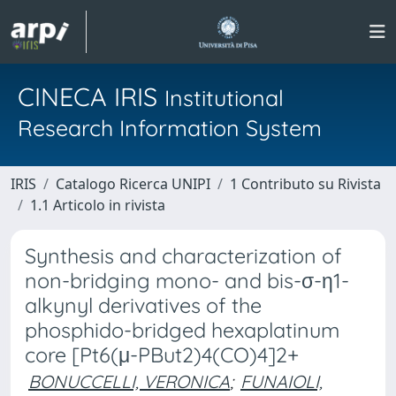
CINECA IRIS
Institutional
Research Information System
IRIS
Catalogo Ricerca UNIPI
1 Contributo su Rivista
1.1 Articolo in rivista
Synthesis and characterization of
non-bridging mono- and bis-σ-η1-
alkynyl derivatives of the
phosphido-bridged hexaplatinum
core [Pt6(μ-PBut2)4(CO)4]2+
BONUCCELLI, VERONICA
;
FUNAIOLI,