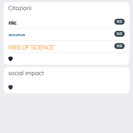
Citazioni
ND
ND
ND
social impact