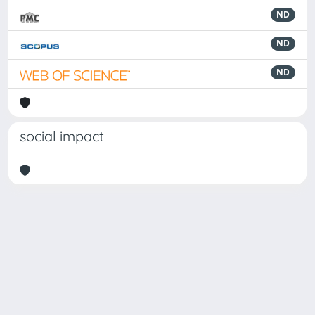
ND
ND
ND
social impact
Powered by
IRIS
-
about IRIS
-
Utilizzo dei cookie
Copyright © 2026