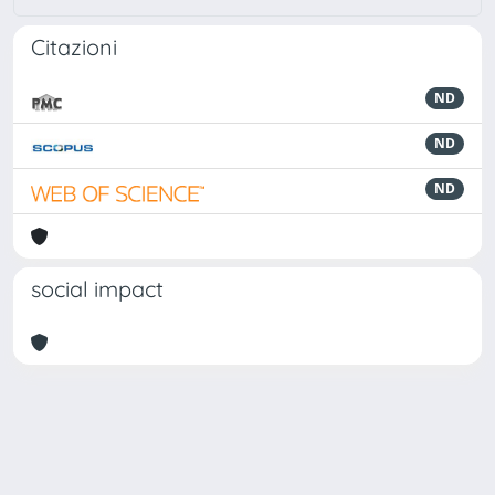
Citazioni
ND
ND
ND
social impact