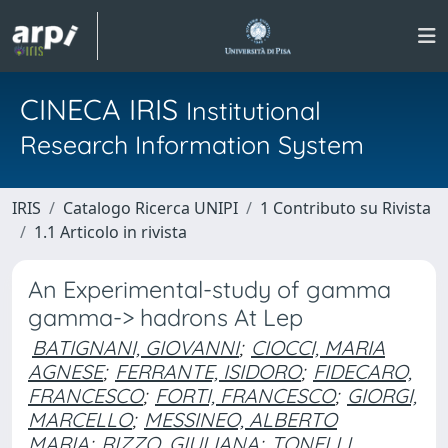
CINECA IRIS
Institutional
Research Information System
IRIS
Catalogo Ricerca UNIPI
1 Contributo su Rivista
1.1 Articolo in rivista
An Experimental-study of gamma
gamma-> hadrons At Lep
BATIGNANI, GIOVANNI
;
CIOCCI, MARIA
AGNESE
;
FERRANTE, ISIDORO
;
FIDECARO,
FRANCESCO
;
FORTI, FRANCESCO
;
GIORGI,
MARCELLO
;
MESSINEO, ALBERTO
MARIA
;
RIZZO, GIULIANA
;
TONELLI,