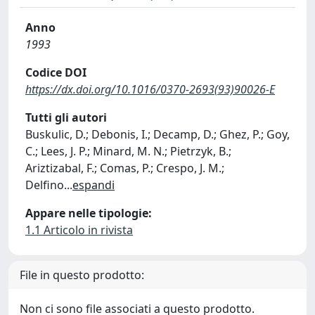
Anno
1993
Codice DOI
https://dx.doi.org/10.1016/0370-2693(93)90026-E
Tutti gli autori
Buskulic, D.; Debonis, I.; Decamp, D.; Ghez, P.; Goy,
C.; Lees, J. P.; Minard, M. N.; Pietrzyk, B.;
Ariztizabal, F.; Comas, P.; Crespo, J. M.;
Delfino
...
espandi
Appare nelle tipologie:
1.1 Articolo in rivista
File in questo prodotto:
Non ci sono file associati a questo prodotto.