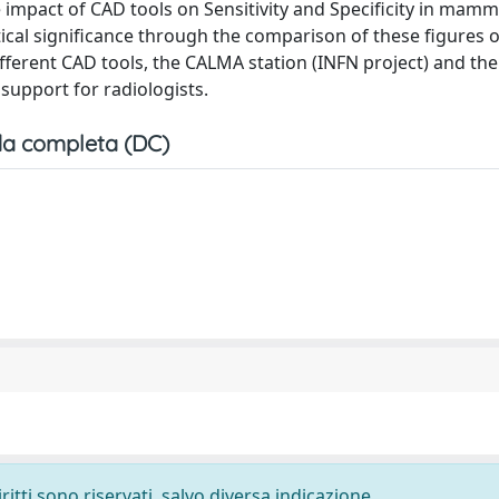
e impact of CAD tools on Sensitivity and Specificity in mam
tical significance through the comparison of these figures o
ifferent CAD tools, the CALMA station (INFN project) and the
support for radiologists.
a completa (DC)
ritti sono riservati, salvo diversa indicazione.