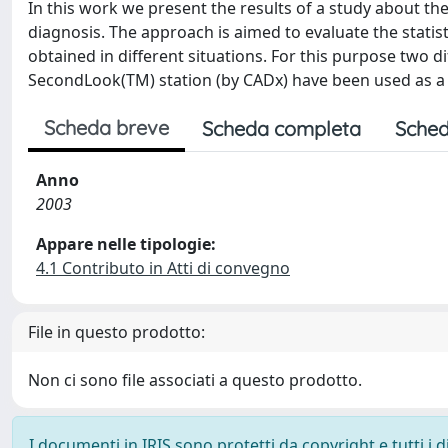
In this work we present the results of a study about th
diagnosis. The approach is aimed to evaluate the statis
obtained in different situations. For this purpose two d
SecondLook(TM) station (by CADx) have been used as a 
Scheda breve
Scheda completa
Sched
Anno
2003
Appare nelle tipologie:
4.1 Contributo in Atti di convegno
File in questo prodotto:
Non ci sono file associati a questo prodotto.
I documenti in IRIS sono protetti da copyright e tutti i di