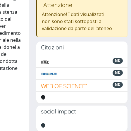
Attenzione
della
ssistenza
Attenzione! I dati visualizzati
to dal
non sono stati sottoposti a
ver
validazione da parte dell'ateneo
vvedimento
iale nella
Citazioni
à idonei a
 del
 condotta
ND
utazione
ND
ND
social impact