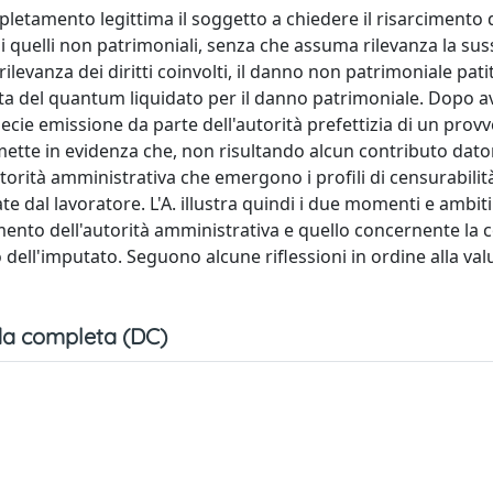
espletamento legittima il soggetto a chiedere il risarcimento 
ia di quelli non patrimoniali, senza che assuma rilevanza la su
ilevanza dei diritti coinvolti, il danno non patrimoniale pati
ta del quantum liquidato per il danno patrimoniale. Dopo a
specie emissione da parte dell'autorità prefettizia di un pro
 mette in evidenza che, non risultando alcun contributo dator
orità amministrativa che emergono i profili di censurabilit
te dal lavoratore. L'A. illustra quindi i due momenti e ambiti
imento dell'autorità amministrativa e quello concernente la
dell'imputato. Seguono alcune riflessioni in ordine alla val
a completa (DC)