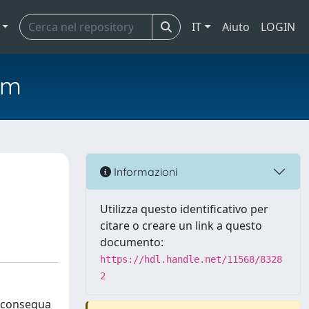
IT
Aiuto
LOGIN
em
Informazioni
Utilizza questo identificativo per
citare o creare un link a questo
documento:
https://hdl.handle.net/11568/8328
2
e consegua