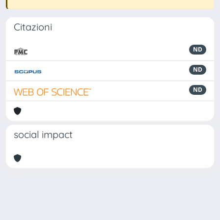
Citazioni
ND
ND
ND
social impact