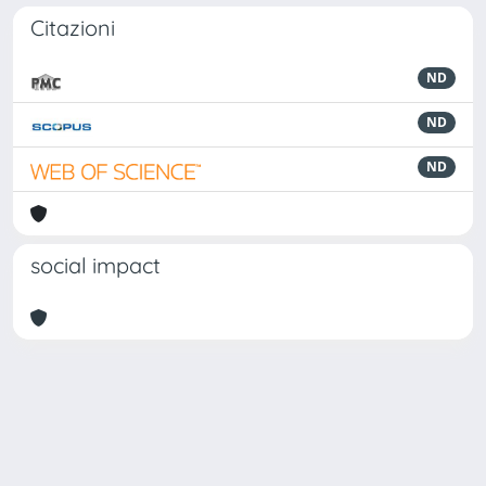
Citazioni
ND
ND
ND
social impact