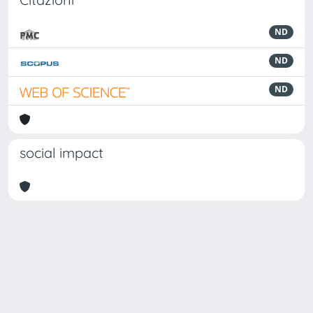
ND
ND
ND
social impact
Powered by
IRIS
-
about IRIS
-