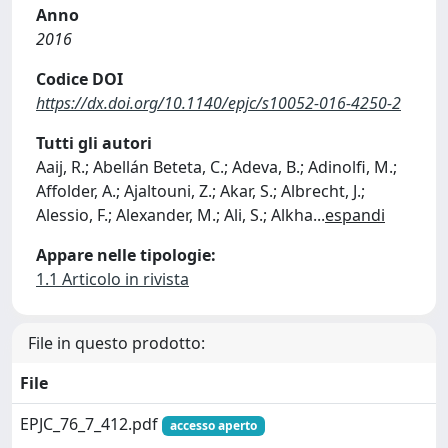
Anno
2016
Codice DOI
https://dx.doi.org/10.1140/epjc/s10052-016-4250-2
Tutti gli autori
Aaij, R.; Abellán Beteta, C.; Adeva, B.; Adinolfi, M.;
Affolder, A.; Ajaltouni, Z.; Akar, S.; Albrecht, J.;
Alessio, F.; Alexander, M.; Ali, S.; Alkha
...
espandi
Appare nelle tipologie:
1.1 Articolo in rivista
File in questo prodotto:
File
EPJC_76_7_412.pdf
accesso aperto