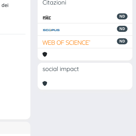
Citazioni
 dei
ND
ND
ND
social impact