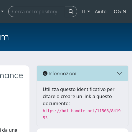
IT
Aiuto
LOGIN
em
ormance
Informazioni
Utilizza questo identificativo per
citare o creare un link a questo
documento:
https://hdl.handle.net/11568/8419
53
li da una