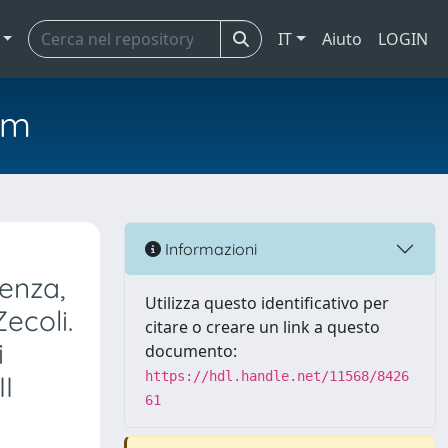
IT
Aiuto
LOGIN
em
Informazioni
enza,
Utilizza questo identificativo per
ecoli.
citare o creare un link a questo
i
documento:
https://hdl.handle.net/11568/8426
II
61