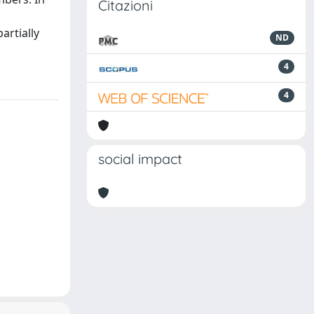
Citazioni
artially
ND
4
4
social impact