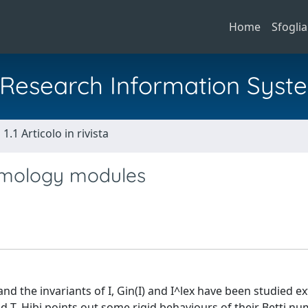
Home
Sfoglia
al Research Information Syst
1.1 Articolo in rivista
homology modules
d the invariants of I, Gin(I) and I^lex have been studied ex
nd T. Hibi points out some rigid behaviours of their Betti nu