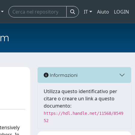
IT
Aiuto
LOGIN
em
Informazioni
Utilizza questo identificativo per
citare o creare un link a questo
documento:
https://hdl.handle.net/11568/8549
52
tensively
mbers. In