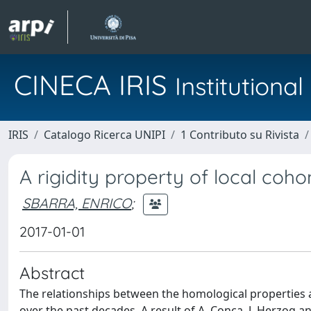
CINECA IRIS
Institution
IRIS
Catalogo Ricerca UNIPI
1 Contributo su Rivista
A rigidity property of local co
SBARRA, ENRICO
;
2017-01-01
Abstract
The relationships between the homological properties an
over the past decades. A result of A. Conca, J. Herzog a