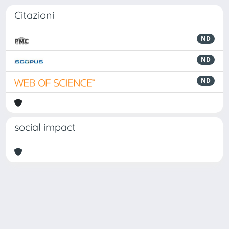
Citazioni
ND
ND
ND
social impact