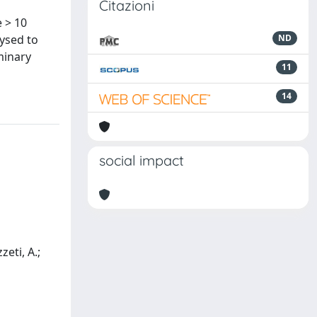
Citazioni
 > 10
ysed to
ND
minary
11
14
social impact
zeti, A.;