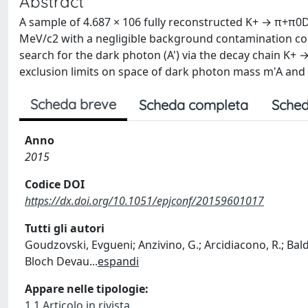
Abstract
A sample of 4.687 × 106 fully reconstructed K+ → π+π0
MeV/c2 with a negligible background contamination col
search for the dark photon (A') via the decay chain K+ →
exclusion limits on space of dark photon mass m'A and
Scheda breve
Scheda completa
Sched
Anno
2015
Codice DOI
https://dx.doi.org/10.1051/epjconf/20159601017
Tutti gli autori
Goudzovski, Evgueni; Anzivino, G.; Arcidiacono, R.; Baldini, W
Bloch Devau
...
espandi
Appare nelle tipologie:
1.1 Articolo in rivista