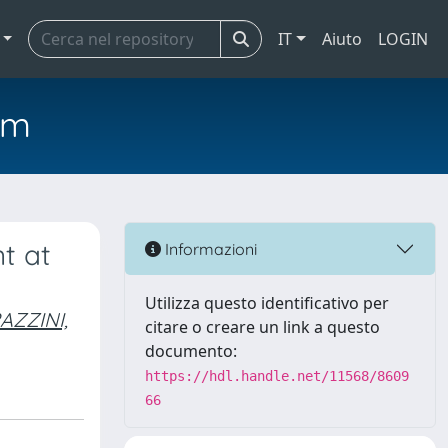
IT
Aiuto
LOGIN
em
t at
Informazioni
Utilizza questo identificativo per
AZZINI,
citare o creare un link a questo
documento:
https://hdl.handle.net/11568/8609
66