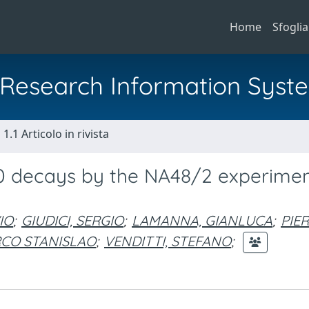
Home
Sfoglia
al Research Information Syst
1.1 Articolo in rivista
π0 decays by the NA48/2 experimen
IO
;
GIUDICI, SERGIO
;
LAMANNA, GIANLUCA
;
PIER
RCO STANISLAO
;
VENDITTI, STEFANO
;