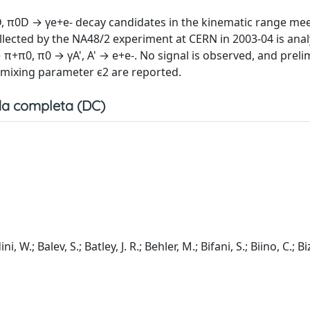
D, π0D → γe+e- decay candidates in the kinematic range mee
lected by the NA48/2 experiment at CERN in 2003-04 is anal
 π+π0, π0 → γA', A' → e+e-. No signal is observed, and preli
 mixing parameter ϵ2 are reported.
a completa (DC)
.; Balev, S.; Batley, J. R.; Behler, M.; Bifani, S.; Biino, C.; Biz