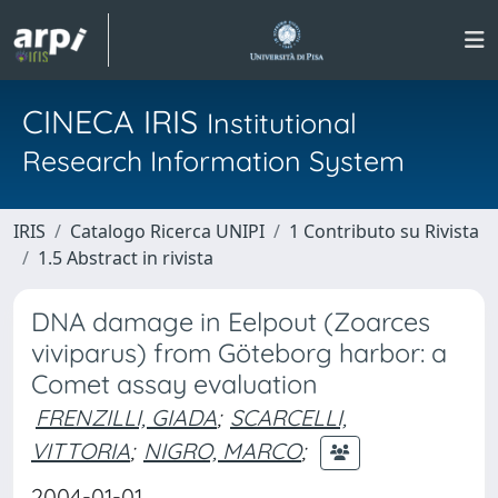
CINECA IRIS
Institutional
Research Information System
IRIS
Catalogo Ricerca UNIPI
1 Contributo su Rivista
1.5 Abstract in rivista
DNA damage in Eelpout (Zoarces
viviparus) from Göteborg harbor: a
Comet assay evaluation
FRENZILLI, GIADA
;
SCARCELLI,
VITTORIA
;
NIGRO, MARCO
;
2004-01-01