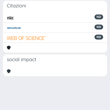
Citazioni
ND
ND
ND
social impact