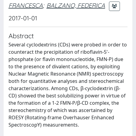
FRANCESCA
;
BALZANO, FEDERICA
2017-01-01
Abstract
Several cyclodextrins (CDs) were probed in order to
counteract the precipitation of riboflavin-5'-
phosphate (or flavin mononucleotide, FMN-P) due
to the presence of divalent cations, by exploiting
Nuclear Magnetic Resonance (NMR) spectroscopy
both for quantitative analyses and stereochemical
characterizations. Among CDs, β-cyclodextrin (β-
CD) showed the best solubilizing power in virtue of
the formation of a 1-2 FMN-P/β-CD complex, the
stereochemistry of which was ascertained by
ROESY (Rotating-frame Overhauser Enhanced
SpectroscopY) measurements.