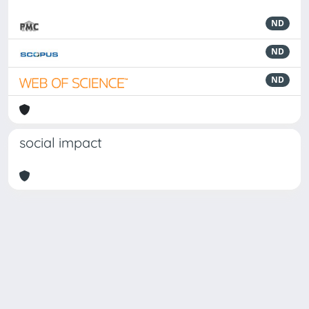
ND
ND
ND
social impact
Powered by
IRIS
-
about IRIS
-
Utilizzo dei cookie
Copyright © 2026