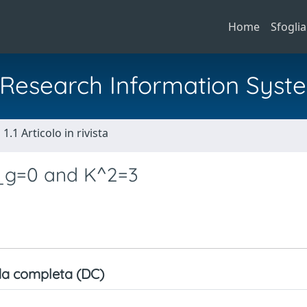
Home
Sfoglia
al Research Information Syst
1.1 Articolo in rivista
p_g=0 and K^2=3
a completa (DC)