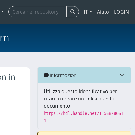
IT
Aiuto
LOGIN
em
n in
Informazioni
Utilizza questo identificativo per
citare o creare un link a questo
documento:
https://hdl.handle.net/11568/8661
1