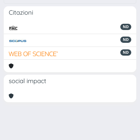
Citazioni
ND
ND
ND
social impact