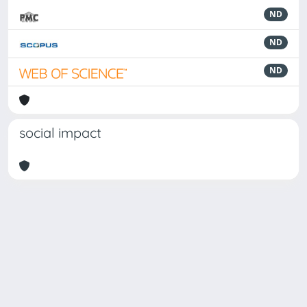
ND
ND
ND
social impact
Powered by
IRIS
-
about IRIS
-
Utilizzo dei cookie
Copyright © 2026