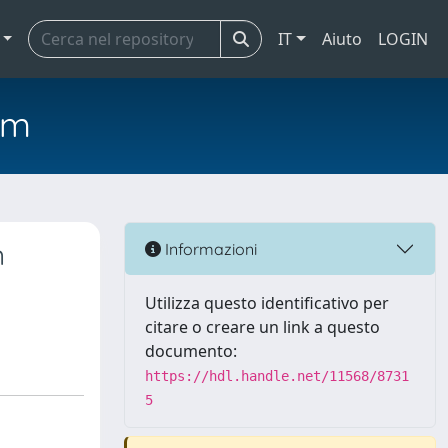
IT
Aiuto
LOGIN
em
n
Informazioni
Utilizza questo identificativo per
citare o creare un link a questo
documento:
https://hdl.handle.net/11568/8731
5