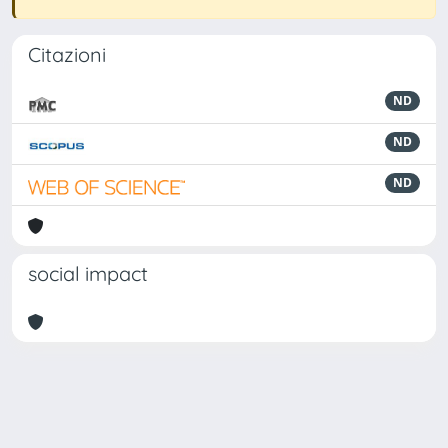
Citazioni
ND
ND
ND
social impact