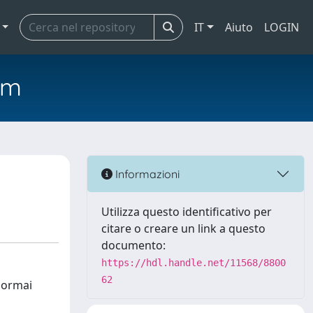
IT
Aiuto
LOGIN
em
Informazioni
Utilizza questo identificativo per
citare o creare un link a questo
documento:
https://hdl.handle.net/11568/8800
62
è ormai