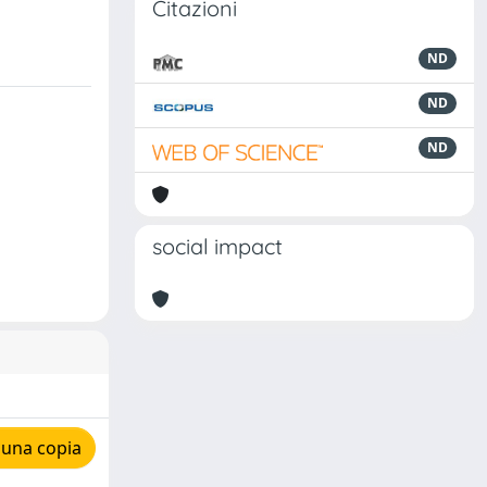
Citazioni
ND
ND
ND
social impact
 una copia