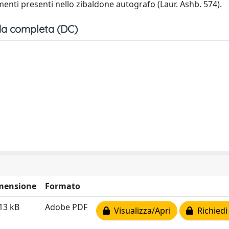
enti presenti nello zibaldone autografo (Laur. Ashb. 574).
a completa (DC)
mensione
Formato
13 kB
Adobe PDF
Visualizza/Apri
Richiedi