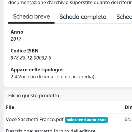
documentazione d'archivio superstite quanto dei riferim
Scheda breve
Scheda completa
Sched
Anno
2017
Codice ISBN
978-88-12-00032-6
Appare nelle tipologie:
2.4 Voce (in dizionario o enciclopedia)
File in questo prodotto:
File
Di
Voce Sacchetti Franco.pdf
64.
solo utenti autorizzati
Descrizione: estratto fornito dall'editore