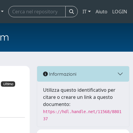
IT
Aiuto
LOGIN
em
Informazioni
Ultimo
Utilizza questo identificativo per
citare o creare un link a questo
documento:
https://hdl.handle.net/11568/8801
37