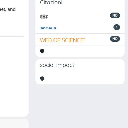
Citazioni
ae), and
ND
1
ND
social impact