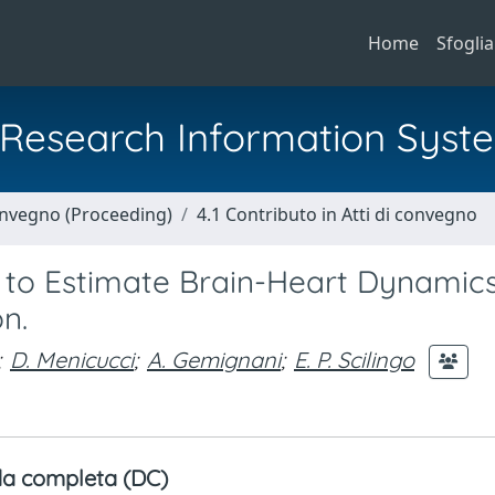
Home
Sfoglia
al Research Information Syst
Convegno (Proceeding)
4.1 Contributo in Atti di convegno
t to Estimate Brain-Heart Dynamic
on.
;
D. Menicucci
;
A. Gemignani
;
E. P. Scilingo
a completa (DC)