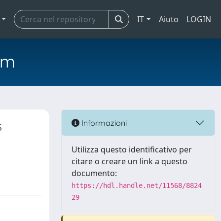
IT
Aiuto
LOGIN
em
s
Informazioni
Utilizza questo identificativo per
citare o creare un link a questo
documento:
https://hdl.handle.net/11568/8824
29