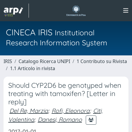
CINECA IRIS
Institutional
Research Information System
IRIS
Catalogo Ricerca UNIPI
1 Contributo su Rivista
1.1 Articolo in rivista
Should CYP2D6 be genotyped when
treating with tamoxifen? [Letter in
reply]
Del Re, Marzia
;
Rofi, Eleonora
;
Citi,
Valentina
;
Danesi, Romano
2017-01-01