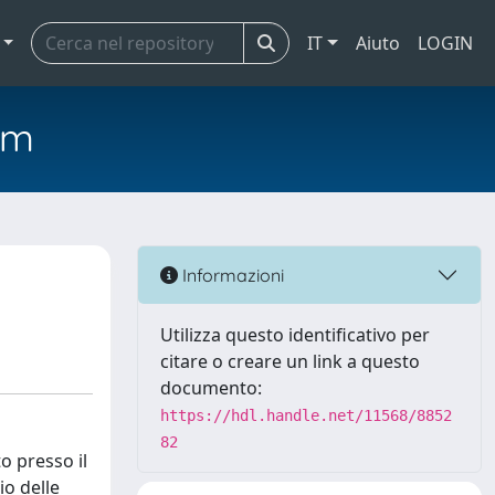
IT
Aiuto
LOGIN
em
Informazioni
Utilizza questo identificativo per
citare o creare un link a questo
documento:
https://hdl.handle.net/11568/8852
82
o presso il
io delle