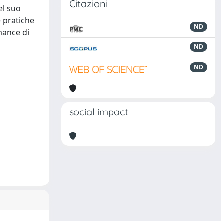
Citazioni
el suo
e pratiche
ND
mance di
ND
ND
social impact