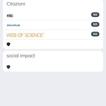
Citazioni
ND
ND
ND
social impact