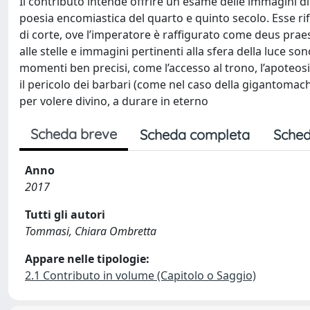
Il contributo intende offrire un esame delle immagini di
poesia encomiastica del quarto e quinto secolo. Esse rifl
di corte, ove l’imperatore è raffigurato come deus praes
alle stelle e immagini pertinenti alla sfera della luce s
momenti ben precisi, come l’accesso al trono, l’apoteosi,
il pericolo dei barbari (come nel caso della gigantomach
per volere divino, a durare in eterno
Scheda breve
Scheda completa
Sched
Anno
2017
Tutti gli autori
Tommasi, Chiara Ombretta
Appare nelle tipologie:
2.1 Contributo in volume (Capitolo o Saggio)