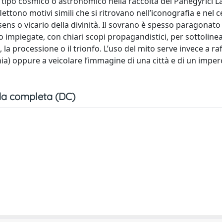
 tipo cosmico o astronomico nella raccolta dei Panegyrici Lat
ettono motivi simili che si ritrovano nell’iconografia e nel 
ens o vicario della divinità. Il sovrano è spesso paragonato 
ono impiegate, con chiari scopi propagandistici, per sottoline
 la processione o il trionfo. L’uso del mito serve invece a ra
ia) oppure a veicolare l’immagine di una città e di un impero
a completa (DC)