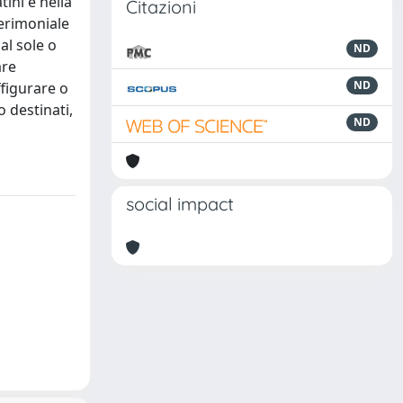
ini e nella
Citazioni
cerimoniale
al sole o
ND
are
ND
ffigurare o
 destinati,
ND
social impact