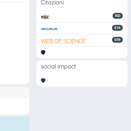
Citazioni
ND
616
559
social impact