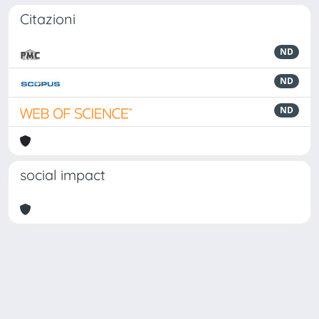
Citazioni
ND
ND
ND
social impact