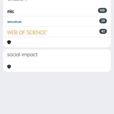
ND
29
42
social impact
Powered by
IRIS
-
about IRIS
-