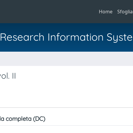
Home
Sfoglia
al Research Information Syst
a
l. II
a completa (DC)