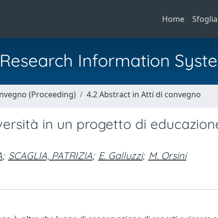
Home
Sfoglia
al Research Information Syst
Convegno (Proceeding)
4.2 Abstract in Atti di convegno
versità in un progetto di educazion
A
;
SCAGLIA, PATRIZIA
;
E. Galluzzi
;
M. Orsini