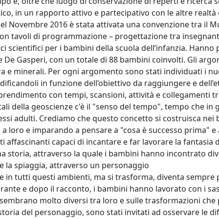
po è, oltre che luogo di conservazione di reperti e ricerca sc
co, in un rapporto attivo e partecipativo con le altre realtà
, nel Novembre 2016 è stata attivata una convenzione tra il 
 con tavoli di programmazione – progettazione tra insegnant
ci scientifici per i bambini della scuola dell’infanzia. Hanno
 e De Gasperi, con un totale di 88 bambini coinvolti. Gli arg
 e minerali. Per ogni argomento sono stati individuati i nuc
odificandoli in funzione dell’obiettivo da raggiungere e dell’e
prendimento con tempi, scansioni, attività e collegamenti tr
ali della geoscienze c'è il "senso del tempo", tempo che in 
tessi adulti. Crediamo che questo concetto si costruisca nei
a loro e imparando a pensare a "cosa è successo prima" e 
affascinanti capaci di incantare e far lavorare la fantasia 
na storia, attraverso la quale i bambini hanno incontrato div
me e la spiaggia, attraverso un personaggio
 in tutti questi ambienti, ma si trasforma, diventa sempre p
rante e dopo il racconto, i bambini hanno lavorato con i sass
 sembrano molto diversi tra loro e sulle trasformazioni che
toria del personaggio, sono stati invitati ad osservare le di