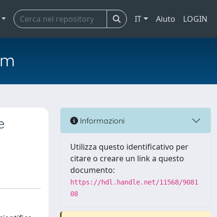
IT
Aiuto
LOGIN
em
e
Informazioni
Utilizza questo identificativo per
citare o creare un link a questo
documento:
https://hdl.handle.net/11568/9081
08