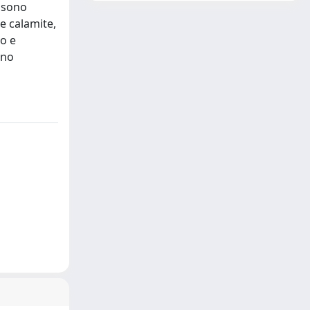
i sono
le calamite,
do e
nno