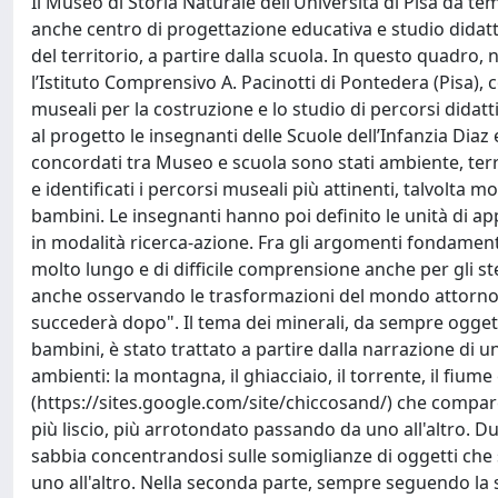
Il Museo di Storia Naturale dell’Università di Pisa da tem
anche centro di progettazione educativa e studio didatti
del territorio, a partire dalla scuola. In questo quadro
l’Istituto Comprensivo A. Pacinotti di Pontedera (Pisa),
museali per la costruzione e lo studio di percorsi didatti
al progetto le insegnanti delle Scuole dell’Infanzia Diaz
concordati tra Museo e scuola sono stati ambiente, terra
e identificati i percorsi museali più attinenti, talvolta m
bambini. Le insegnanti hanno poi definito le unità di ap
in modalità ricerca-azione. Fra gli argomenti fondament
molto lungo e di difficile comprensione anche per gli s
anche osservando le trasformazioni del mondo attorno 
succederà dopo". Il tema dei minerali, da sempre oggetti 
bambini, è stato trattato a partire dalla narrazione di u
ambienti: la montagna, il ghiacciaio, il torrente, il fiu
(https://sites.google.com/site/chiccosand/) che compare
più liscio, più arrotondato passando da uno all'altro. Du
sabbia concentrandosi sulle somiglianze di oggetti che
uno all'altro. Nella seconda parte, sempre seguendo la s