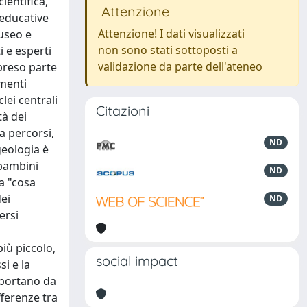
ientifica,
Attenzione
 educative
Attenzione! I dati visualizzati
Museo e
non sono stati sottoposti a
i e esperti
validazione da parte dell'ateneo
 preso parte
omenti
lei centrali
Citazioni
tà dei
a percorsi,
ND
geologia è
 bambini
ND
a "cosa
dei
ND
ersi
iù piccolo,
social impact
i e la
 portano da
fferenze tra