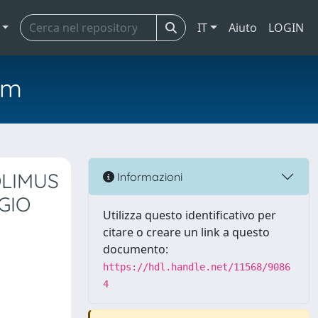
IT
Aiuto
LOGIN
em
OLIMUS
Informazioni
GIO
Utilizza questo identificativo per
citare o creare un link a questo
documento:
https://hdl.handle.net/11568/9086
4