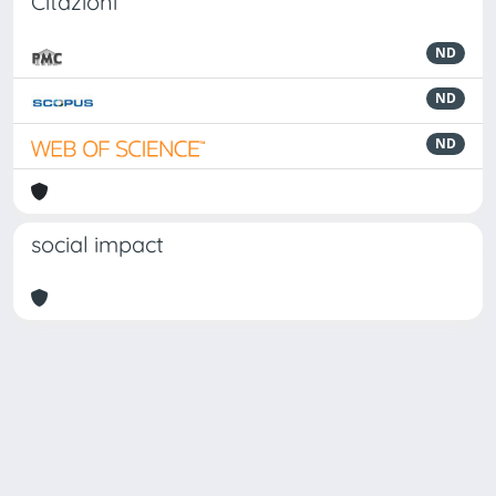
Citazioni
ND
ND
ND
social impact
Powered by
IRIS
-
about IRIS
-